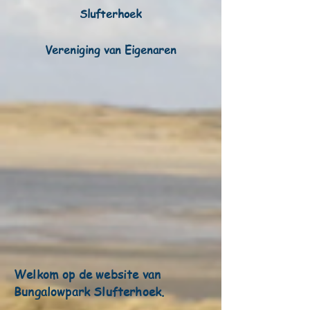
Slufterhoek
Vereniging van Eigenaren
Welkom op de website van
Bungalowpark Slufterhoek.