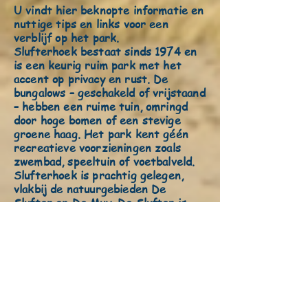
U vindt hier beknopte informatie en
nuttige tips en links voor een
verblijf op het park.
Slufterhoek bestaat sinds 1974 en
is een keurig ruim park met het
accent op privacy en rust. De
bungalows – geschakeld of vrijstaand
– hebben een ruime tuin, omringd
door hoge bomen of een stevige
groene haag. Het park kent géén
recreatieve voorzieningen zoals
zwembad, speeltuin of voetbalveld.
Slufterhoek is prachtig gelegen,
vlakbij de natuurgebieden De
Slufter en De Muy. De Slufter is
een uniek en uitgestrekt
getijdengebied met een open
verbinding naar de Noordzee.
Het afgeschermde gedeelte van de
website bevat informatie en nieuws
voor de eigenaren van de bungalows,