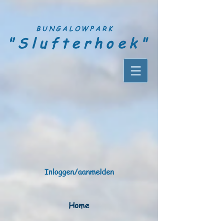
BUNGALOWPARK
"Slufterhoek"
Inloggen/aanmelden
Home